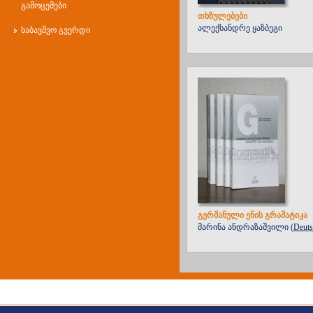
გამოცემები
თხზულებები
ალექსანდრე ყაზბეგი
საბავშვო გვერდი
გერმანული ენის გრამატიკა
მარინა ანდრაზაშვილი (
Deuts