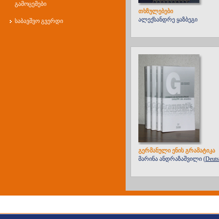
გამოცემები
თხზულებები
ალექსანდრე ყაზბეგი
საბავშვო გვერდი
გერმანული ენის გრამატიკა
მარინა ანდრაზაშვილი (
Deuts