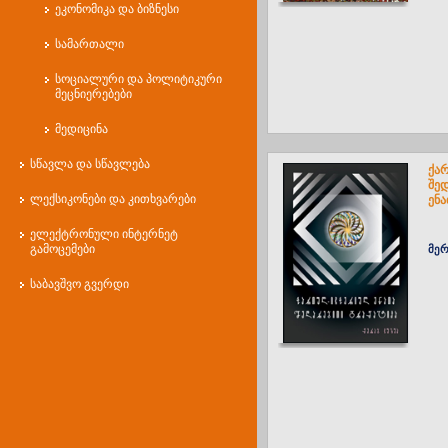
ეკონომიკა და ბიზნესი
სამართალი
სოციალური და პოლიტიკური
მეცნიერებები
მედიცინა
სწავლა და სწავლება
ქა
შე
ლექსიკონები და კითხვარები
ენა
ელექტრონული ინტერნეტ
გამოცემები
მერ
საბავშვო გვერდი