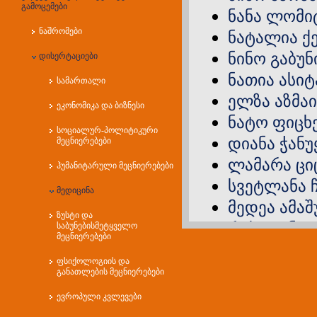
გამოცემები
ნანა ლომი
ნაშრომები
ნატალია ქ
ნინო გაბუნ
დისერტაციები
ნათია ასი
სამართალი
ელზა აზმა
ეკონომიკა და ბიზნესი
ნატო ფიცხ
სოციალურ-პოლიტიკური
დიანა ჭანუ
მეცნიერებები
ლამარა ცი
ჰუმანიტარული მეცნიერებები
სვეტლანა ჩ
მედიცინა
მედეა ამა
ზუსტი და
რუსუდან ა
საბუნებისმეტყველო
მეცნიერებები
რუსუდან ი
ფსიქოლოგიის და
მამუკა გურ
განათლების მეცნიერებები
ხათუნა კუდ
ევროპული კვლევები
გიორგი დ