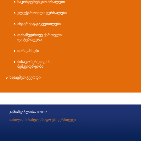
საკონფერენციო მასალები
შალვა გიუ
ელექტრონული ჟურნალები
ლუდმილა ბ
ინტერნეტ-გაკვეთილები
ქეთევან ბ
ლელა წიტ
თანამედროვე ქართული
ლიტერატურა
ნათელა ჯა
თარგმანები
ნინო ჩიხლ
მიხაკო წერეთლის
სოფიო ჭედ
მემკვიდრეობა
გიორგი ლო
საბავშვო გვერდი
ნანა სულაძ
ნინო გზირ
ლალი გუჯე
ლაშა უჩავა
გამომცემლობა ©2012
თამარ ზერ
თბილისის სახელმწიფო უნივერსიტეტი
შოთა ჯანჯ
ნიკოლოზ 